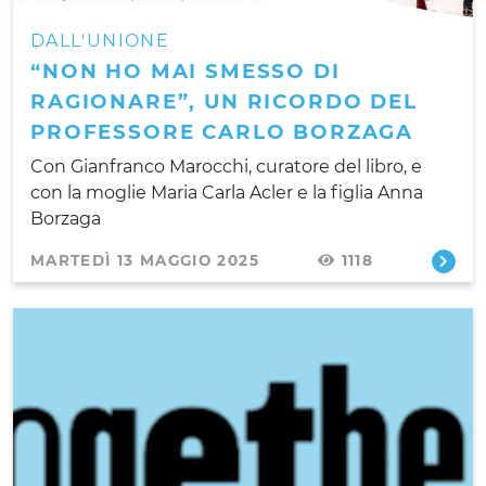
DALL'UNIONE
“NON HO MAI SMESSO DI
RAGIONARE”, UN RICORDO DEL
PROFESSORE CARLO BORZAGA
Con Gianfranco Marocchi, curatore del libro, e
con la moglie Maria Carla Acler e la figlia Anna
Borzaga
MARTEDÌ 13 MAGGIO 2025
1118