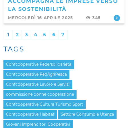
ACCOMPAGNA LE IMPRESE VERSO
LA SOSTENIBILITÀ
MERCOLEDÌ 16 APRILE 2025
345
1
2
3
4
5
6
7
TAGS
Confcooperative Federsolidarietà
Confcooperative FedAgriPesca
Confcooperative Lavoro e Servizi
commissione donne cooperazione
Confcooperative Cultura Turismo Sport
Confcooperative Habitat
Settore Consumo e Utenza
Giovani Imprenditori Cooperativi