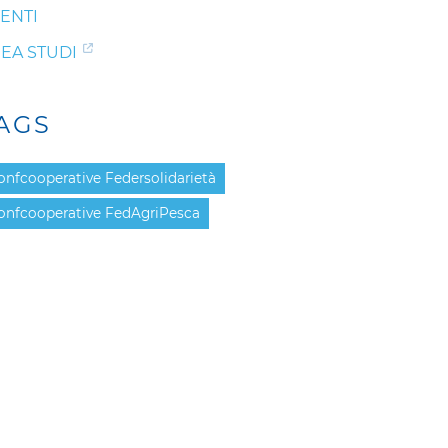
ENTI
EA STUDI
AGS
onfcooperative Federsolidarietà
onfcooperative FedAgriPesca