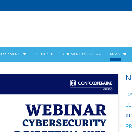
RDINAMENTI
TERRITORI
STRUMENTI DI SISTEMA
NEWS
N
DA
LE
TI
PR