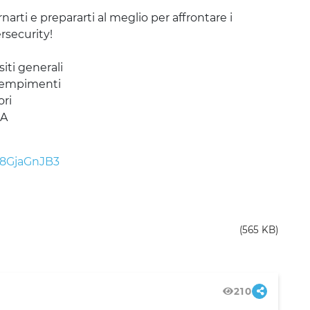
rti e prepararti al meglio per affrontare i
rsecurity!
iti generali
adempimenti
ori
DA
/J8GjaGnJB3
(565 KB)
210