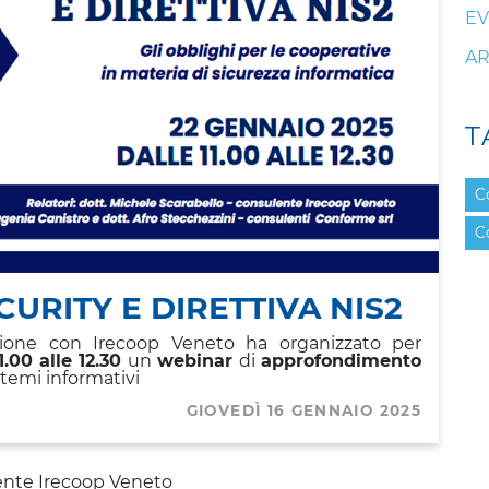
EV
AR
T
C
C
URITY E DIRETTIVA NIS2
zione con Irecoop Veneto ha organizzato per
1.00 alle 12.30
un
webinar
di
approfondimento
istemi informativi
GIOVEDÌ 16 GENNAIO 2025
lente Irecoop Veneto