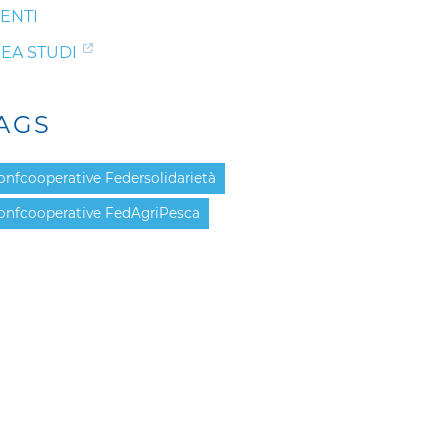
ENTI
EA STUDI
AGS
onfcooperative Federsolidarietà
onfcooperative FedAgriPesca