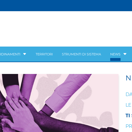
RDINAMENTI
TERRITORI
STRUMENTI DI SISTEMA
NEWS
N
DA
LE
TI
PR