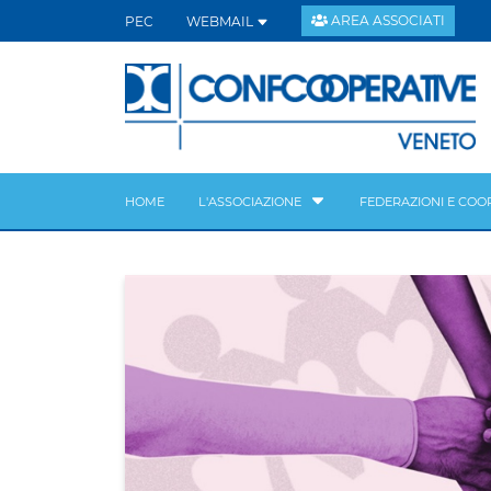
AREA ASSOCIATI
PEC
WEBMAIL
HOME
L'ASSOCIAZIONE
FEDERAZIONI E COO