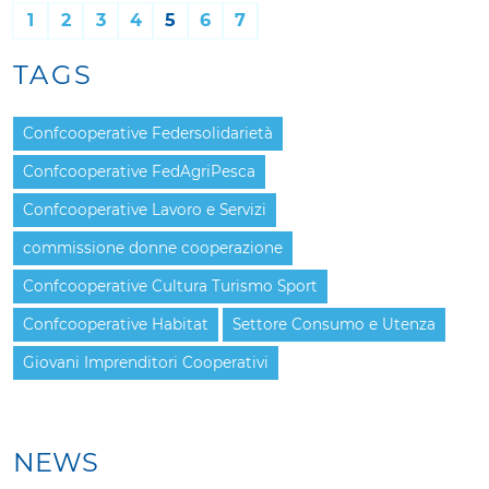
1
2
3
4
5
6
7
TAGS
Confcooperative Federsolidarietà
Confcooperative FedAgriPesca
Confcooperative Lavoro e Servizi
commissione donne cooperazione
Confcooperative Cultura Turismo Sport
Confcooperative Habitat
Settore Consumo e Utenza
Giovani Imprenditori Cooperativi
NEWS